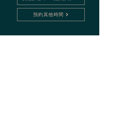
預約其他時間
咖啡後製學 coffee is: process