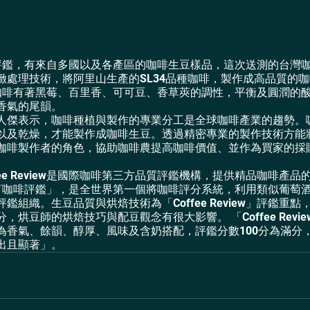
eview評鑑，有來自多國以及各產區的咖啡生豆樣品，這次送測的台
緻處理技術，將阿里山生產的SL34品種咖啡，製作成高品質的
ew評測，咖啡有著黑莓、百里香、可可豆、香草莢的調性，平衡及圓潤
香氣的尾韻。
人傑表示，咖啡種植與製作的專業分工是全球咖啡產業的趨勢。
以及乾燥，才能製作成咖啡生豆。透過精密專業的製作技術方能
咖啡製作者的角色，協助咖啡農提高咖啡價值、並作為買家的採
fee Review是國際咖啡第三方品質評鑑機構，提供精品咖啡產
eview╱咖啡評鑑」，是全世界第一個將咖啡評分系統，利用類似葡
鑑組織。生豆品質與烘焙技術為「Coffee Review」評鑑重
烘豆師的烘焙技巧與配豆觀念有很大影響。 「Coffee Revi
為香氣、餘韻、醇厚、風味及含奶搭配，評鑑分數100分為滿分，
出且顯著」。