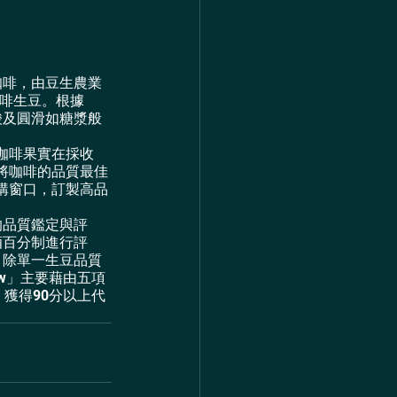
灣咖啡，由豆生農業
咖啡生豆。根據
的酸及圓滑如糖漿般
咖啡果實在採收
將咖啡的品質最佳
購窗口，訂製高品
品的品質鑑定與評
萄酒百分制進行評
點，除單一生豆品質
ew」主要藉由五項
獲得90分以上代