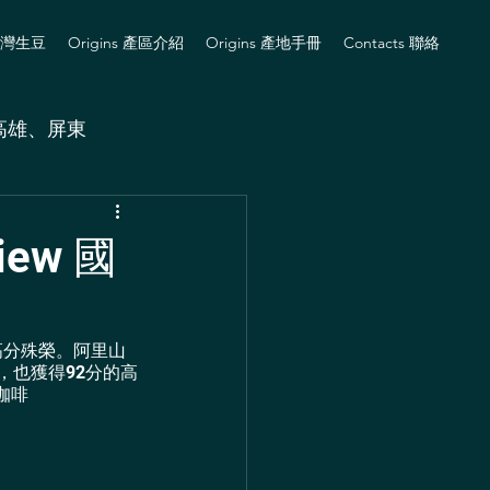
e 台灣生豆
Origins 產區介紹
Origins 產地手冊
Contacts 聯絡
高雄、屏東
ew 國
最高分殊榮。阿里山
，也獲得92分的高
咖啡