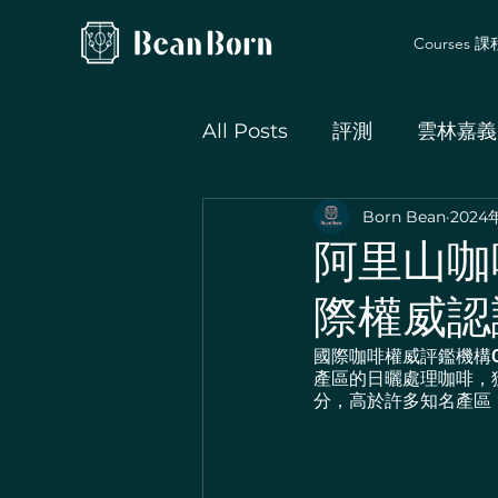
Courses 
All Posts
評測
雲林嘉義
Born Bean
2024
品種花園保種計畫
阿里山咖啡
際權威認
國際咖啡權威評鑑機構C
產區的日曬處理咖啡，
分，高於許多知名產區