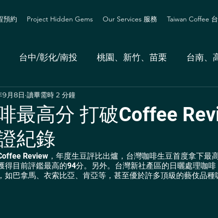
課程預約
Project Hidden Gems
Our Services 服務
Taiwan Coffe
台中/彰化/南投
桃園、新竹、苗栗
台南、
年9月8日
讀畢需時 2 分鐘
最高分 打破Coffee Revi
證紀錄
offee Review，年度生豆評比出爐，台灣咖啡生豆首度拿下
獲得目前評鑑最高的94分。另外。台灣新社產區的日曬處理咖啡
，如巴拿馬、衣索比亞、肯亞等，甚至優於許多頂級的藝伎品種